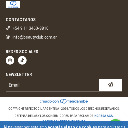
CONTACTANOS
+54 9 11 3460-8810
Info@beautyclub.com.ar
REDES SOCIALES
NEWSLETTER
COPYRIGHT REFECTOCIL ARGENTINA - 2026. TODOS LOS DERECHOS RESERVADOS.
DEFENSA DE LAS Y LOS CONSUMIDORES. PARA RECLAMOS
INGRESÁ ACÁ.
BOTÓN DE ARREPENTIMIENTO
Al navegar por este sitio
aceptás el uso de cookies
para agilizar tu